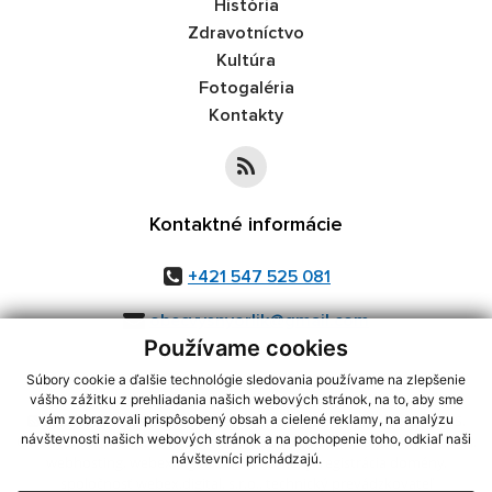
História
Zdravotníctvo
Kultúra
Fotogaléria
Kontakty
Kontaktné informácie
+421 547 525 081
obecvysnyorlik@gmail.com
Používame cookies
Súbory cookie a ďalšie technológie sledovania používame na zlepšenie
vášho zážitku z prehliadania našich webových stránok, na to, aby sme
využite možnosť získavania aktuálnych informácií s využitím RSS
,
vám zobrazovali prispôsobený obsah a cielené reklamy, na analýzu
návštevnosti našich webových stránok a na pochopenie toho, odkiaľ naši
CMS systém (redakčný) systém ECHELON 2,
Mapa stránok
,
web portál
,
návštevníci prichádzajú.
webhosting
,
webex.digital, s.r.o.
,
domény
,
registrácia domény
,
spoločnosť webex.digital, s.r.o.
,
technický prevádzkovateľ