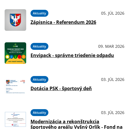
05. JÚL 2026
Aktuality
026
Zápisnica - Referendum 2026
09. MAR 2026
Aktuality
026
Envipack - správne triedenie odpadu
03. JÚL 2026
Aktuality
026
Dotácia PSK - športový deň
03. JÚL 2026
Aktuality
026
Modernizácia a rekonštrukcia
športového areálu Vyšný Orlík - Fond na