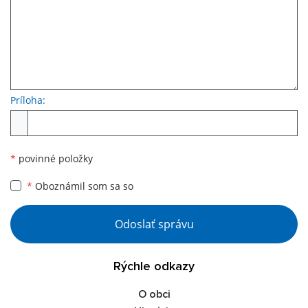
Príloha:
*
povinné položky
*
Oboznámil som sa so
Odoslať správu
Rýchle odkazy
O obci