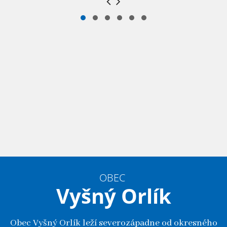
OBEC
Vyšný Orlík
Obec Vyšný Orlík leží severozápadne od okresného