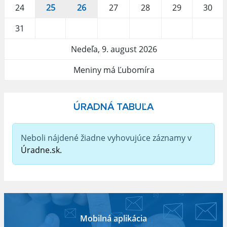
24
25
26
27
28
29
30
31
Nedeľa, 9. august 2026
Meniny má Ľubomíra
ÚRADNÁ TABUĽA
Neboli nájdené žiadne vyhovujúce záznamy v
Úradne.sk.
Mobilná aplikácia