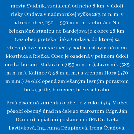
mesta Svidník, vzdialená od neho 8 km, v údolí
rieky Ondava v nadmorskej výške 283 m n. m. v
strede obce, 250 – 550 m n. m. v chotári. Na
železničnú stanicu do Bardejova je z obce 28 km.
Cez obec preteká rieka Ondava, do ktorej sa
vlievajú dve menšie riečky pod miestnym názvom
Mostivka a Riečka. Obec je osadená v peknom údolí
medzi horami Makovica (655 m n. m.), Javorník (585
m n. m.), Kalinec (558 m n. m.) a vrchom Hora (370
m n.m.) Je obklopená zmiešaným lesným porastom
buka, jedle, borovice, brezy a hrabu.
Prvá písomná zmienka o obci je z roku 1414. V obci
pôsobí obecný úrad na čele so starostom (Mgr. Ján
Džupin) a piatimi poslancami (RNDr. Iveta
Lastivková, Ing. Anna Džupinová, Irena Čvaňová,