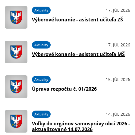
026
17. JÚL 2026
Aktuality
Výberové konanie - asistent učiteľa ZŠ
026
17. JÚL 2026
Aktuality
Výberové konanie - asistent učiteľa MŠ
026
15. JÚL 2026
Aktuality
na
Úprava rozpočtu č. 01/2026
026
14. JÚL 2026
Aktuality
Voľby do orgánov samosprávy obcí 2026 -
aktualizované 14.07.2026