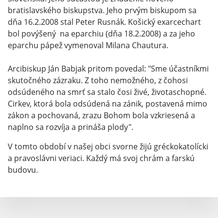
bratislavského biskupstva. Jeho prvým biskupom sa
dňa 16.2.2008 stal Peter Rusnák. Košický exarcechart
bol povýšený na eparchiu (dňa 18.2.2008) a za jeho
eparchu pápež vymenoval Milana Chautura.
Arcibiskup Ján Babjak pritom povedal: "Sme účastníkmi
skutočného zázraku. Z toho nemožného, z čohosi
odsúdeného na smrť sa stalo čosi živé, životaschopné.
Cirkev, ktorá bola odsúdená na zánik, postavená mimo
zákon a pochovaná, zrazu Bohom bola vzkriesená a
naplno sa rozvíja a prináša plody".
V tomto období v našej obci svorne žijú gréckokatolícki
a pravoslávni veriaci. Každý má svoj chrám a farskú
budovu.