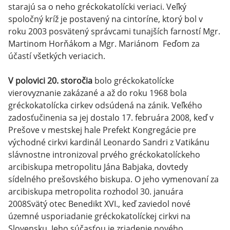
starajú sa o neho gréckokatolícki veriaci. Veľký
spoločný kríž je postavený na cintoríne, ktorý bol v
roku 2003 posvätený správcami tunajších farností Mgr.
Martinom Horňákom a Mgr. Mariánom Feďom za
účastí všetkých veriacich.
V polovici 20. storočia
bolo gréckokatolícke
vierovyznanie zakázané a až do roku 1968 bola
gréckokatolícka cirkev odsúdená na zánik. Veľkého
zadosťučinenia sa jej dostalo 17. februára 2008, keď v
Prešove v mestskej hale Prefekt Kongregácie pre
východné cirkvi kardinál Leonardo Sandri z Vatikánu
slávnostne intronizoval prvého gréckokatolíckeho
arcibiskupa metropolitu Jána Babjaka, dovtedy
sídelného prešovského biskupa. O jeho vymenovaní za
arcibiskupa metropolita rozhodol 30. januára
2008Svätý otec Benedikt XVI., keď zaviedol nové
územné usporiadanie gréckokatolíckej cirkvi na
Slovensku. Jeho súčasťou je zriadenie nového