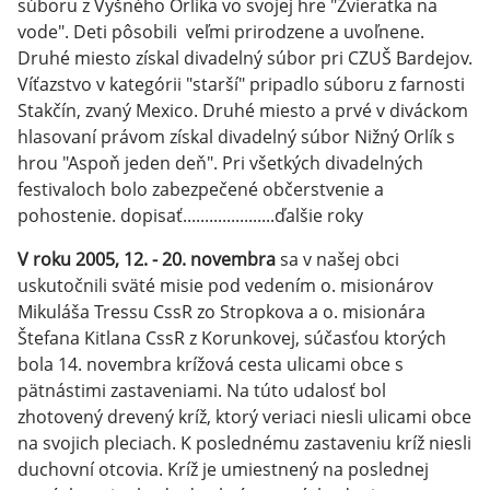
súboru z Vyšného Orlíka vo svojej hre "Zvieratka na
vode". Deti pôsobili veľmi prirodzene a uvoľnene.
Druhé miesto získal divadelný súbor pri CZUŠ Bardejov.
Víťazstvo v kategórii "starší" pripadlo súboru z farnosti
Stakčín, zvaný Mexico. Druhé miesto a prvé v diváckom
hlasovaní právom získal divadelný súbor Nižný Orlík s
hrou "Aspoň jeden deň". Pri všetkých divadelných
festivaloch bolo zabezpečené občerstvenie a
pohostenie. dopisať.....................ďalšie roky
V roku 2005, 12. - 20. novembra
sa v našej obci
uskutočnili sväté misie pod vedením o. misionárov
Mikuláša Tressu CssR zo Stropkova a o. misionára
Štefana Kitlana CssR z Korunkovej, súčasťou ktorých
bola 14. novembra krížová cesta ulicami obce s
pätnástimi zastaveniami. Na túto udalosť bol
zhotovený drevený kríž, ktorý veriaci niesli ulicami obce
na svojich pleciach. K poslednému zastaveniu kríž niesli
duchovní otcovia. Kríž je umiestnený na poslednej