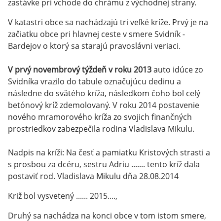
zastávke pri vchode do chrámu z východnej strany.
V katastri obce sa nachádzajú tri veľké kríže. Prvý je na
začiatku obce pri hlavnej ceste v smere Svidník -
Bardejov o ktorý sa starajú pravoslávni veriaci.
V prvý novembrový týždeň v roku 2013
auto idúce zo
Svidníka vrazilo do tabule označujúcu dedinu a
následne do svätého kríža, následkom čoho bol celý
betónový kríž zdemolovaný. V roku 2014 postavenie
nového mramorového kríža zo svojich finančných
prostriedkov zabezpečila rodina Vladislava Mikulu.
Nadpis na kríži: Na česť a pamiatku Kristových strasti a
s prosbou za dcéru, sestru Adriu ....... tento kríž dala
postaviť rod. Vladislava Mikulu dňa 28.08.2014
Križ bol vysvetený ...... 2015....,
Druhý sa nachádza na konci obce v tom istom smere,