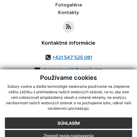
Fotogaléria
Kontakty
Kontaktné informácie
+421 547 525 081
obecvysnyorlik@gmail.com
Používame cookies
Súbory cookie a ďalšie technológie sledovania používame na zlepšenie
vášho zážitku z prehliadania našich webových stránok, na to, aby sme
využite možnosť získavania aktuálnych informácií s využitím RSS
,
vám zobrazovali prispôsobený obsah a cielené reklamy, na analýzu
CMS systém (redakčný) systém ECHELON 2,
Mapa stránok
,
web portál
,
návštevnosti našich webových stránok a na pochopenie toho, odkiaľ naši
návštevníci prichádzajú.
webhosting
,
webex.digital, s.r.o.
,
domény
,
registrácia domény
,
spoločnosť webex.digital, s.r.o.
,
technický prevádzkovateľ
SÚHLASÍM
Posledná aktualizácia:
30.07.2026
Zmeniť moje nastavenia