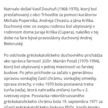
Natrvalo došiel Vasiľ Douhuň (1968-1970), ktorý bol
presťahovaný z obci Trhovište za pomoci kurátorov
Michala Poperníka, Andreja Chvastu a Jána Kríška.
Duchovný otec so svojou rodinou bol ubytovaný v
rodinnom dome Juraja Kriška (Cupera), nakoľko v tej
dobe na fare býval pravoslávny duchovný Andrej
Bieloruský.
Po odchode gréckokatolíckeho duchovného prichádza
ako správca farností JUDr. Marián Potaš (1970-1994),
ktorý bol ubytovaný v jednej miestností vo farskej
budove. Po jeho príchode sa začalo s generálnou
opravou vonkajšej častí chrámu, vonkajšej omietky,
oprava strechy, v roku 1970 bola postavená tretia
turňa (veža), ktorá nahradila zničenú turňu v 2.
svetovej vojne. Posviacka rekonštruovaného
gréckokatolíckeho chrámu bola 19. septembra 1971 za
účastí gréckokatolíckeho biskupa PhDr. Vasiľa Hopku