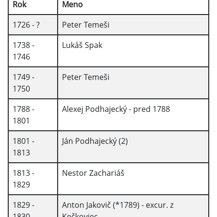
Rok
Meno
1726 - ?
Peter Temeši
1738 -
Lukáš Spak
1746
1749 -
Peter Temeši
1750
1788 -
Alexej Podhajecký - pred 1788
1801
1801 -
Ján Podhajecký (2)
1813
1813 -
Nestor Zachariáš
1829
1829 -
Anton Jakovič (*1789) - excur. z
1830
Kečkoviec