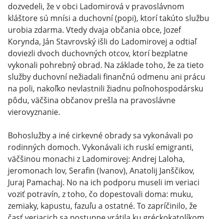
dozvedeli, že v obci Ladomirová v pravoslávnom
kláštore sú mnísi a duchovní (popi), ktorí takúto službu
urobia zdarma. Vtedy dvaja občania obce, Jozef
Korynda, Ján Stavrovský išli do Ladomirovej a odtiaľ
doviezli dvoch duchovných otcov, ktorí bezplatne
vykonali pohrebný obrad. Na základe toho, že za tieto
služby duchovní nežiadali finančnú odmenu ani prácu
na poli, nakoľko nevlastnili žiadnu poľnohospodársku
pôdu, väčšina občanov prešla na pravoslávne
vierovyznanie.
Bohoslužby a iné cirkevné obrady sa vykonávali po
rodinných domoch. Vykonávali ich ruskí emigranti,
väčšinou monachi z Ladomirovej: Andrej Laloha,
jeromonach Iov, Serafin (Ivanov), Anatolij Janščikov,
Juraj Pamachaj. No na ich podporu museli im veriaci
voziť potravín, z toho, čo dopestovali doma: muku,
zemiaky, kapustu, fazuľu a ostatné. To zapríčinilo, že
časť veriacich sa postupne vrátila ku gréckokatolíkom.