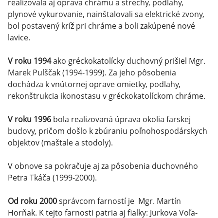
realizovala aj oprava chrámu a strechy, podlahy,
plynové vykurovanie, nainštalovali sa elektrické zvony,
bol postavený kríž pri chráme a boli zakúpené nové
lavice.
V roku 1994
ako gréckokatolícky duchovný prišiel Mgr.
Marek Pulščak (1994-1999). Za jeho pôsobenia
dochádza k vnútornej oprave omietky, podlahy,
rekonštrukcia ikonostasu v gréckokatolíckom chráme.
V roku 1996
bola realizovaná úprava okolia farskej
budovy, pričom došlo k zbúraniu poľnohospodárskych
objektov (maštale a stodoly).
V obnove sa pokračuje aj za pôsobenia duchovného
Petra Tkáča (1999-2000).
Od roku 2000
správcom farností je Mgr. Martín
Horňak. K tejto farnosti patria aj fialky: Jurkova Voľa-