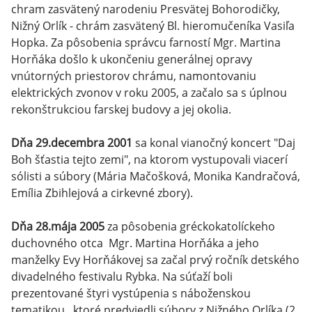
chram zasvätený narodeniu Presvätej Bohorodičky,
Nižný Orlík - chrám zasvätený Bl. hieromučeníka Vasiľa
Hopka. Za pôsobenia správcu farností Mgr. Martina
Horňáka došlo k ukončeniu generálnej opravy
vnútorných priestorov chrámu, namontovaniu
elektrických zvonov v roku 2005, a začalo sa s úplnou
rekonštrukciou farskej budovy a jej okolia.
Dňa 29.decembra 2001
sa konal vianočný koncert "Daj
Boh šťastia tejto zemi", na ktorom vystupovali viacerí
sólisti a súbory (Mária Mačošková, Monika Kandračová,
Emília Zbihlejová a cirkevné zbory).
Dňa 28.mája 2005
za pôsobenia gréckokatolíckeho
duchovného otca Mgr. Martina Horňáka a jeho
manželky Evy Horňákovej sa začal prvý ročník detského
divadelného festivalu Rybka. Na súťaží boli
prezentované štyri vystúpenia s náboženskou
tematikou., ktoré predviedli súbory z Nižného Orlíka (2