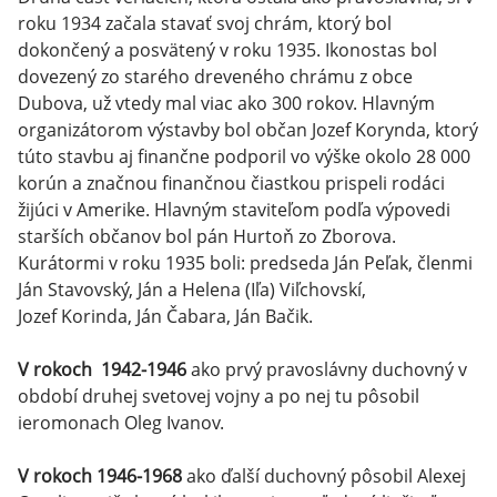
roku 1934 začala stavať svoj chrám, ktorý bol
dokončený a posvätený v roku 1935. Ikonostas bol
dovezený zo starého dreveného chrámu z obce
Dubova, už vtedy mal viac ako 300 rokov. Hlavným
organizátorom výstavby bol občan Jozef Korynda, ktorý
túto stavbu aj finančne podporil vo výške okolo 28 000
korún a značnou finančnou čiastkou prispeli rodáci
žijúci v Amerike. Hlavným staviteľom podľa výpovedi
starších občanov bol pán Hurtoň zo Zborova.
Kurátormi v roku 1935 boli: predseda Ján Peľak, členmi
Ján Stavovský, Ján a Helena (Iľa) Viľchovskí,
Jozef Korinda, Ján Čabara, Ján Bačik.
V rokoch 1942-1946
ako prvý pravoslávny duchovný v
období druhej svetovej vojny a po nej tu pôsobil
ieromonach Oleg Ivanov.
V rokoch 1946-1968
ako ďalší duchovný pôsobil Alexej