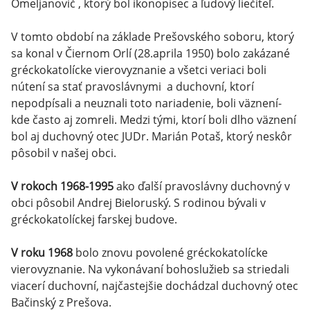
Omeljanovič , ktorý bol ikonopisec a ľudový liečiteľ.
V tomto období na základe Prešovského soboru, ktorý
sa konal v Čiernom Orlí (28.aprila 1950) bolo zakázané
gréckokatolícke vierovyznanie a všetci veriaci boli
nútení sa stať pravoslávnymi a duchovní, ktorí
nepodpísali a neuznali toto nariadenie, boli väznení-
kde často aj zomreli. Medzi tými, ktorí boli dlho väznení
bol aj duchovný otec JUDr. Marián Potaš, ktorý neskôr
pôsobil v našej obci.
V rokoch 1968-1995
ako ďalší pravoslávny duchovný v
obci pôsobil Andrej Bieloruský. S rodinou bývali v
gréckokatolíckej farskej budove.
V roku 1968
bolo znovu povolené gréckokatolícke
vierovyznanie. Na vykonávaní bohoslužieb sa striedali
viacerí duchovní, najčastejšie dochádzal duchovný otec
Bačinský z Prešova.