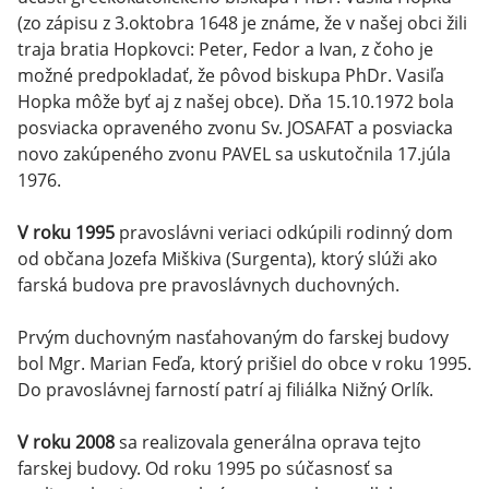
(zo zápisu z 3.oktobra 1648 je známe, že v našej obci žili
traja bratia Hopkovci: Peter, Fedor a Ivan, z čoho je
možné predpokladať, že pôvod biskupa PhDr. Vasiľa
Hopka môže byť aj z našej obce). Dňa 15.10.1972 bola
posviacka opraveného zvonu Sv. JOSAFAT a posviacka
novo zakúpeného zvonu PAVEL sa uskutočnila 17.júla
1976.
V roku 1995
pravoslávni veriaci odkúpili rodinný dom
od občana Jozefa Miškiva (Surgenta), ktorý slúži ako
farská budova pre pravoslávnych duchovných.
Prvým duchovným nasťahovaným do farskej budovy
bol Mgr. Marian Feďa, ktorý prišiel do obce v roku 1995.
Do pravoslávnej farností patrí aj filiálka Nižný Orlík.
V roku 2008
sa realizovala generálna oprava tejto
farskej budovy. Od roku 1995 po súčasnosť sa