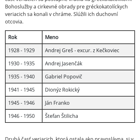
Bohoslužby a cirkevné obrady pre gréckokatolíckych
veriacich sa konali v chráme. Slúžili ich duchovní
otcovia.
Rok
Meno
1928 - 1929
Andrej Greš - excur. z Kečkoviec
1930 - 1935
Andrej Jasenčák
1935 - 1940
Gabriel Popovič
1941 - 1945
Dionýz Rokický
1945 - 1946
Ján Franko
1946 - 1950
Štefan Štilicha
Druhá časť veriacich, ktorá ostala ako pravoslávna, si v