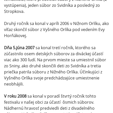
vystúpenia), jeden súbor zo Svidníka a posledný zo
Stropkova.
Druhý ročník sa konal v apríli 2006 v Nižnom Orlíku, ako
víťaz skončil súbor z Vyšného Orlíka pod vedením Evy
Horňákovej.
Dňa 5.júna 2007
sa konal tretí ročník, ktorého sa
zúčastnilo osem detských súborov za diváckej účastí
viac ako 300 ľudí. Na prvom mieste sa umiestnil súbor
zo Sniny, ako druhé skončili deti zo Svidníka a tretia
priečka patrila súboru z Nižného Orlíka. Účinkujúci z
Vyšného Orlíka svoje predchádzajúce umiestnenie
neobhájili.
V roku 2008
sa konal v poradí štvrtý ročník tohto
festivalu v našej obci za účastí ôsmich súborov.
Nádhernú hravosť predviedli deti z divadelného