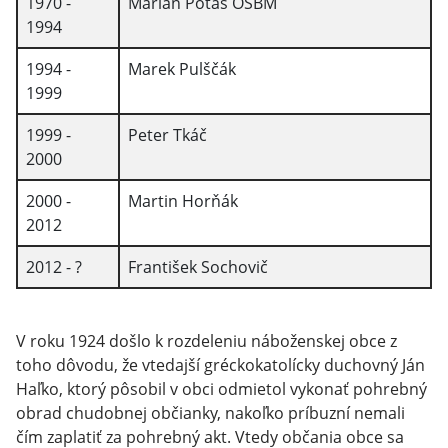
1970 -
Marián Potáš OSBM
1994
1994 -
Marek Pulščák
1999
1999 -
Peter Tkáč
2000
2000 -
Martin Horňák
2012
2012 - ?
František Sochovič
V roku 1924 došlo k rozdeleniu náboženskej obce z
toho dôvodu, že vtedajší gréckokatolícky duchovný Ján
Haľko, ktorý pôsobil v obci odmietol vykonať pohrebný
obrad chudobnej občianky, nakoľko príbuzní nemali
čím zaplatiť za pohrebný akt. Vtedy občania obce sa