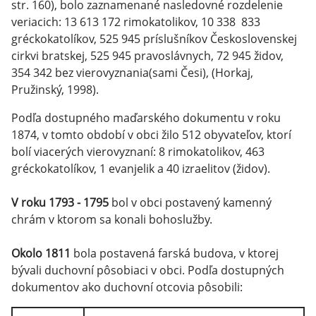
str. 160), bolo zaznamenané nasledovné rozdelenie
veriacich: 13 613 172 rimokatolikov, 10 338 833
gréckokatolíkov, 525 945 príslušníkov Československej
cirkvi bratskej, 525 945 pravoslávnych, 72 945 židov,
354 342 bez vierovyznania(sami Česi), (Horkaj,
Pružinský, 1998).
Podľa dostupného maďarského dokumentu v roku
1874, v tomto období v obci žilo 512 obyvateľov, ktorí
bolí viacerých vierovyznaní: 8 rimokatolikov, 463
gréckokatolíkov, 1 evanjelik a 40 izraelitov (židov).
V roku 1793 - 1795
bol v obci postavený kamenný
chrám v ktorom sa konali bohoslužby.
Okolo 1811
bola postavená farská budova, v ktorej
bývali duchovní pôsobiaci v obci. Podľa dostupných
dokumentov ako duchovní otcovia pôsobili: