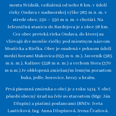
mesta Svidník, vzdialená od neho 8 km, v údolí
rieky Ondava v nadmorskej výške 283 m n. m. v
strede obce, 250 – 550 m n. m. v chotári. Na
železničnú stanicu do Bardejova je z obce 28 km.
Cez obec preteká rieka Ondava, do ktorej sa
vlievajú dve menšie riečky pod miestnym názvom
Mostivka a Riečka. Obec je osadená v peknom údolí
medzi horami Makovica (655 m n. m.), Javorník (585
m n. m.), Kalinec (558 m n. m.) a vrchom Hora (370
m n.m.) Je obklopená zmiešaným lesným porastom
buka, jedle, borovice, brezy a hrabu.
Prvá písomná zmienka o obci je z roku 1414. V obci
pôsobí obecný úrad na čele so starostom (Mgr. Ján
Džupin) a piatimi poslancami (RNDr. Iveta
Lastivková, Ing. Anna Džupinová, Irena Čvaňová,