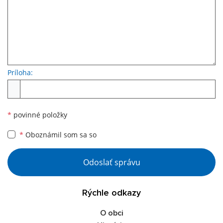
Príloha:
*
povinné položky
*
Oboznámil som sa so
Odoslať správu
Rýchle odkazy
O obci