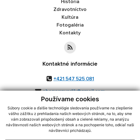
História
Zdravotníctvo
Kultúra
Fotogaléria
Kontakty
Kontaktné informácie
+421 547 525 081
obecvysnyorlik@gmail.com
Používame cookies
Súbory cookie a ďalšie technológie sledovania používame na zlepšenie
vášho zážitku z prehliadania našich webových stránok, na to, aby sme
využite možnosť získavania aktuálnych informácií s využitím RSS
,
vám zobrazovali prispôsobený obsah a cielené reklamy, na analýzu
návštevnosti našich webových stránok a na pochopenie toho, odkiaľ naši
CMS systém (redakčný) systém ECHELON 2,
Mapa stránok
,
web portál
,
návštevníci prichádzajú.
webhosting
,
webex.digital, s.r.o.
,
domény
,
registrácia domény
,
spoločnosť webex.digital, s.r.o.
,
technický prevádzkovateľ