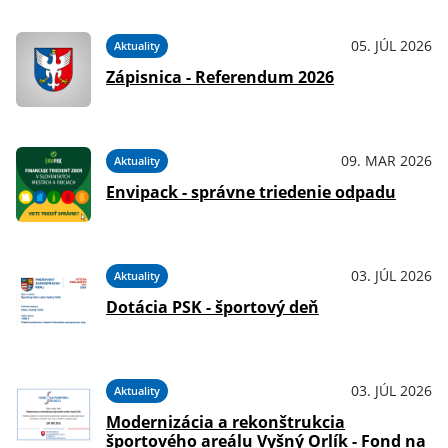
05. JÚL 2026
Aktuality
026
Zápisnica - Referendum 2026
09. MAR 2026
Aktuality
026
Envipack - správne triedenie odpadu
03. JÚL 2026
Aktuality
026
Dotácia PSK - športový deň
03. JÚL 2026
Aktuality
026
Modernizácia a rekonštrukcia
športového areálu Vyšný Orlík - Fond na