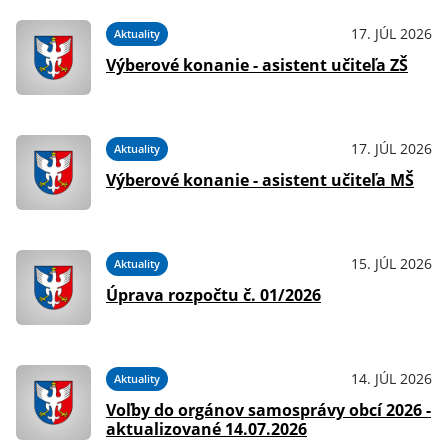
026
17. JÚL 2026
Aktuality
Výberové konanie - asistent učiteľa ZŠ
026
17. JÚL 2026
Aktuality
Výberové konanie - asistent učiteľa MŠ
026
15. JÚL 2026
Aktuality
na
Úprava rozpočtu č. 01/2026
026
14. JÚL 2026
Aktuality
Voľby do orgánov samosprávy obcí 2026 -
aktualizované 14.07.2026