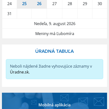
24
25
26
27
28
29
30
31
Nedeľa, 9. august 2026
Meniny má Ľubomíra
ÚRADNÁ TABUĽA
Neboli nájdené žiadne vyhovujúce záznamy v
Úradne.sk.
Mobilná aplikácia