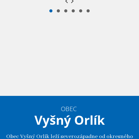
OBEC
Vyšný Orlík
Obec Vyšný Orlík leží severozápadne od okresného