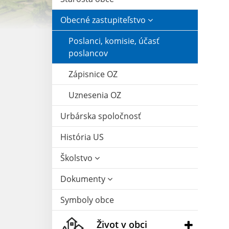
Obecné zastupiteľstvo
Poslanci, komisie, účasť
poslancov
Zápisnice OZ
Uznesenia OZ
Urbárska spoločnosť
História US
Školstvo
Dokumenty
Symboly obce
Život v obci