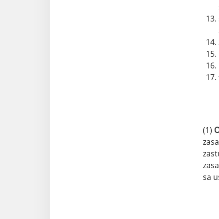
(1)
O
zasa
zast
zasa
sa u