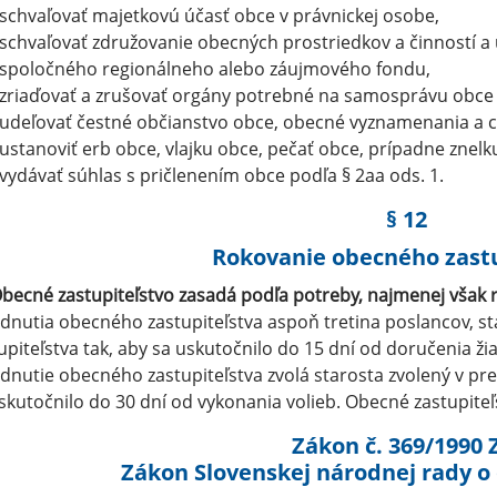
schvaľovať majetkovú účasť obce v právnickej osobe,
schvaľovať združovanie obecných prostriedkov a činností a ú
spoločného regionálneho alebo záujmového fondu,
zriaďovať a zrušovať orgány potrebné na samosprávu obce a
udeľovať čestné občianstvo obce, obecné vyznamenania a c
ustanoviť erb obce, vlajku obce, pečať obce, prípadne znelk
vydávať súhlas s pričlenením obce podľa § 2aa ods. 1.
§ 12
Rokovanie obecného zastu
becné zastupiteľstvo zasadá podľa potreby, najmenej však ra
dnutia obecného zastupiteľstva aspoň tretina poslancov, s
upiteľstva tak, aby sa uskutočnilo do 15 dní od doručenia ž
dnutie obecného zastupiteľstva zvolá starosta zvolený v 
skutočnilo do 30 dní od vykonania volieb. Obecné zastupiteľs
Zákon č. 369/1990 
Zákon Slovenskej národnej rady o