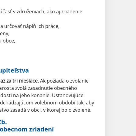
časť v združeniach, ako aj zriadenie
 určovať náplň ich práce,
eny,
u obce,
piteľstva
z za tri mesiace.
Ak požiada o zvolanie
tarosta zvolá zasadnutie obecného
iadosti na jeho konanie. Ustanovujúce
predchádzajúcom volebnom období tak, aby
tvo zasadá v obci, v ktorej bolo zvolené.
Zb.
 obecnom zriadení