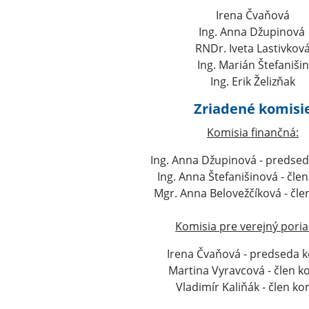
Irena Čvaňová
Ing. Anna Džupinová
RNDr. Iveta Lastivkov
Ing. Marián Štefanišin
Ing. Erik Želizňak
Zriadené komisi
Komisia finančná:
Ing. Anna Džupinová - predsed
Ing. Anna Štefanišinová - čle
Mgr. Anna Belovežčíková - čle
Komisia pre verejný poria
Irena Čvaňová - predseda k
Martina Vyravcová - člen k
Vladimír Kaliňák - člen ko