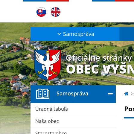
Samospráva
Oficiálne stránky
OBEC VYŠ
Samospráva
Po
Úradná tabuľa
Naša obec
Starosta obce