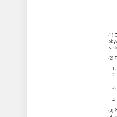
(1)
O
obyv
zast
(2)
F
(3)
P
obyv