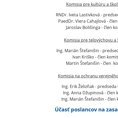
Komisia pre kultúru a škol
RNDr. Iveta Lastivková - predse
PaedDr. Viera Cahajlová - čle
Jaroslav Bolišinga - člen k
Komisia pre telovýchovu a 
Ing. Marián Štefanišin - predse
Ivan Kriško - člen komis
Martin Štefanišin - člen k
Komisia na ochranu verejnéh
Ing. Erik Želizňak - predseda
Ing. Anna Džupinová - člen 
Ing. Marián Štefanišin - člen
Účasť poslancov na zas