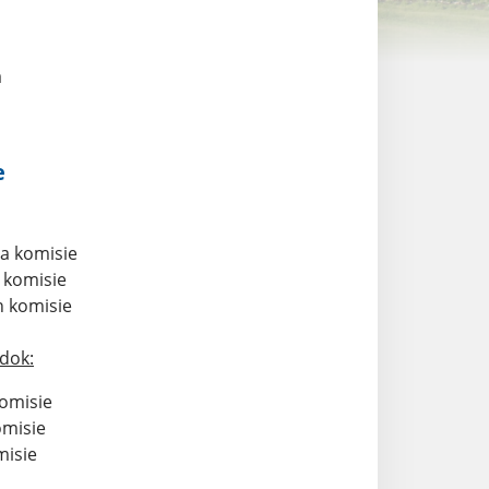
á
e
a komisie
n komisie
n komisie
dok:
omisie
omisie
misie