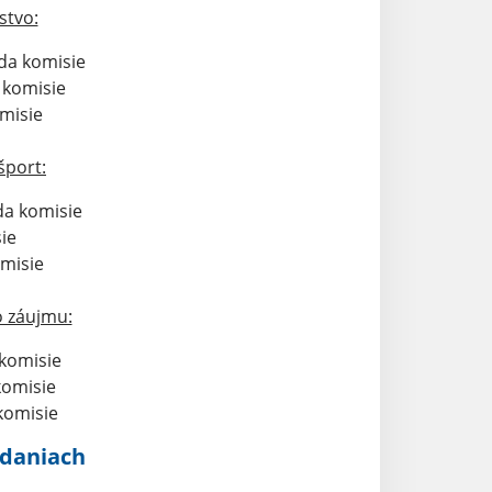
stvo:
da komisie
n komisie
omisie
šport:
da komisie
ie
omisie
o záujmu:
 komisie
komisie
 komisie
adaniach