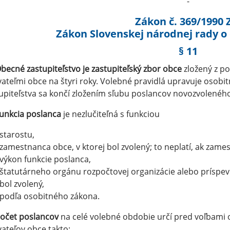
-
Zákon č. 369/1990 
Zákon Slovenskej národnej rady o
§ 11
becné zastupiteľstvo je zastupiteľský zbor obce
zložený z p
ateľmi obce na štyri roky. Volebné pravidlá upravuje osob
upiteľstva sa končí zložením sľubu poslancov novozvolenéh
unkcia poslanca
je nezlučiteľná s funkciou
starostu,
zamestnanca obce, v ktorej bol zvolený; to neplatí, ak zam
výkon funkcie poslanca,
štatutárneho orgánu rozpočtovej organizácie alebo príspevk
bol zvolený,
podľa osobitného zákona.
očet poslancov
na celé volebné obdobie určí pred voľbami 
ateľov obce takto: