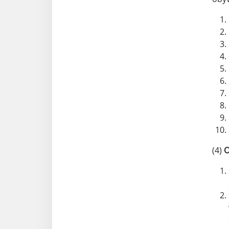
(4)
O