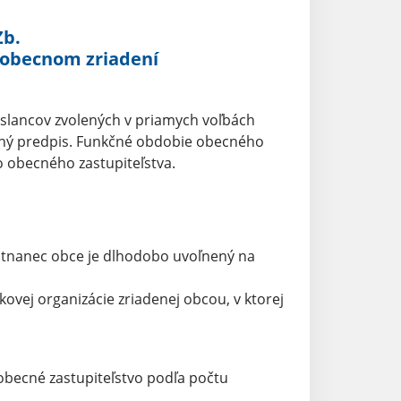
Zb.
 obecnom zriadení
oslancov zvolených v priamych voľbách
itný predpis. Funkčné obdobie obecného
o obecného zastupiteľstva.
estnanec obce je dlhodobo uvoľnený na
ovej organizácie zriadenej obcou, v ktorej
obecné zastupiteľstvo podľa počtu