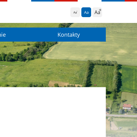
Aa
Aa
Aa
nie
Kontakty