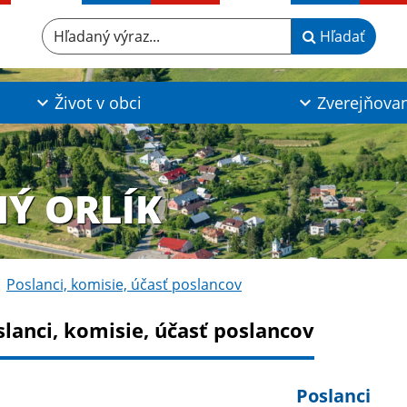
Hľadaný výraz...
Hľadať
Život v obci
Zverejňova
NÝ ORLÍK
Poslanci, komisie, účasť poslancov
slanci, komisie, účasť poslancov
Poslanci