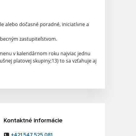
le alebo dočasné poradné, iniciatívne a
 obecným zastupiteľstvom.
dmenu v kalendárnom roku najviac jednu
šnej platovej skupiny;13) to sa vzťahuje aj
Kontaktné informácie
+421 547 525 081