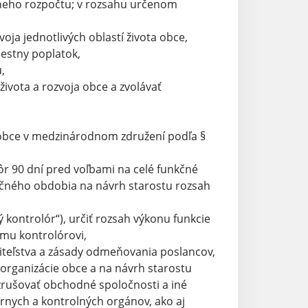
tneho rozpočtu; v rozsahu určenom
oja jednotlivých oblastí života obce,
iestny poplatok,
,
ivota a rozvoja obce a zvolávať
 obce v medzinárodnom združení podľa §
ôr 90 dní pred voľbami na celé funkčné
kčného obdobia na návrh starostu rozsah
ý kontrolór“), určiť rozsah výkonu funkcie
mu kontrolórovi,
iteľstva a zásady odmeňovania poslancov,
 organizácie obce a na návrh starostu
 zrušovať obchodné spoločnosti a iné
rnych a kontrolných orgánov, ako aj