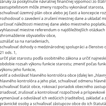
záruky za poskytnutie návratnej finančnej výpomoci zo štá
zastupiteľstvom môže zmeny rozpočtu vykonávať starosta,
schvaľovať územný plán obce alebo jej časti a koncepcie rozv
rozhodovať o zavedení a zrušení miestnej dane a ukladať m
určovať náležitosti miestnej dane alebo miestneho poplatku
vyhlasovať miestne referendum o najdôležitejších otázkach ž
zhromaždenie obyvateľov obce,
uznášať sa na nariadeniach,
schvaľovať dohody o medzinárodnej spolupráci a členstvo
21 ods. 1,
určiť plat starostu podľa osobitného zákona a určiť najnesk
obdobie rozsah výkonu funkcie starostu; zmeniť počas fun
výkonu jeho funkcie,
voliť a odvolávať hlavného kontrolóra obce (ďalej len „hlavn
hlavného kontrolóra a jeho plat, schvaľovať odmenu hlavné
schvaľovať štatút obce, rokovací poriadok obecného zastup
zriaďovať, zrušovať a kontrolovať rozpočtové a príspevkové
vymenúvať a odvolávať ich vedúcich (riaditeľov), zakladať a
právnické osoby a schvaľovať zástupcov obce do ich štatutá