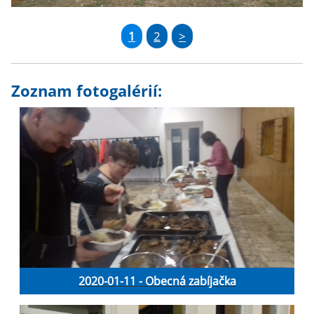
1
2
>
Zoznam fotogalérií:
2020-01-11 - Obecná zabíjačka