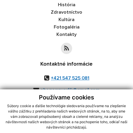
História
Zdravotníctvo
Kultúra
Fotogaléria
Kontakty
Kontaktné informácie
+421 547 525 081
obecvysnyorlik@gmail.com
Používame cookies
Súbory cookie a ďalšie technológie sledovania používame na zlepšenie
vášho zážitku z prehliadania našich webových stránok, na to, aby sme
využite možnosť získavania aktuálnych informácií s využitím RSS
,
vám zobrazovali prispôsobený obsah a cielené reklamy, na analýzu
návštevnosti našich webových stránok a na pochopenie toho, odkiaľ naši
CMS systém (redakčný) systém ECHELON 2,
Mapa stránok
,
web portál
,
návštevníci prichádzajú.
webhosting
,
webex.digital, s.r.o.
,
domény
,
registrácia domény
,