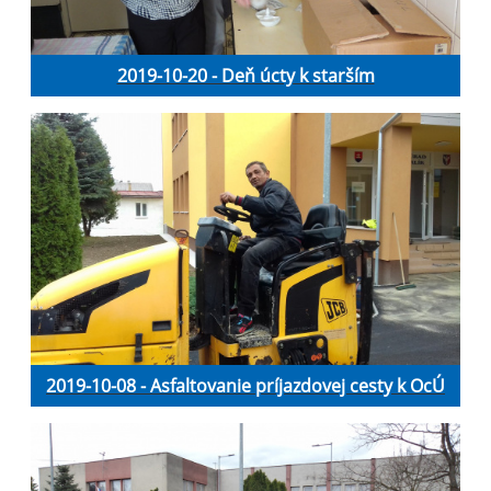
2019-10-20 - Deň úcty k starším
2019-10-08 - Asfaltovanie príjazdovej cesty k OcÚ