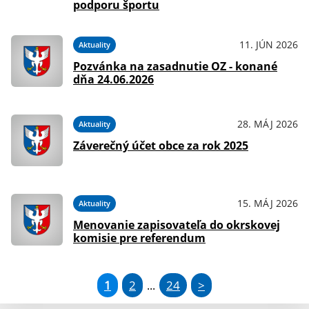
podporu športu
11. JÚN 2026
Aktuality
Pozvánka na zasadnutie OZ - konané
dňa 24.06.2026
28. MÁJ 2026
Aktuality
Záverečný účet obce za rok 2025
15. MÁJ 2026
Aktuality
Menovanie zapisovateľa do okrskovej
komisie pre referendum
1
2
24
>
...