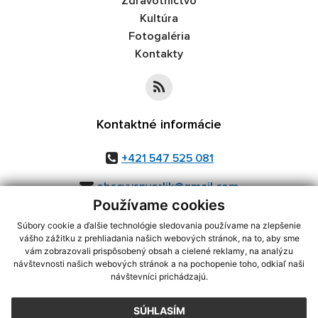
Zdravotníctvo
Kultúra
Fotogaléria
Kontakty
Kontaktné informácie
+421 547 525 081
obecvysnyorlik@gmail.com
Používame cookies
Súbory cookie a ďalšie technológie sledovania používame na zlepšenie
vášho zážitku z prehliadania našich webových stránok, na to, aby sme
využite možnosť získavania aktuálnych informácií s využitím RSS
,
vám zobrazovali prispôsobený obsah a cielené reklamy, na analýzu
CMS systém (redakčný) systém ECHELON 2,
Mapa stránok
,
web portál
,
návštevnosti našich webových stránok a na pochopenie toho, odkiaľ naši
návštevníci prichádzajú.
webhosting
,
webex.digital, s.r.o.
,
domény
,
registrácia domény
,
spoločnosť webex.digital, s.r.o.
,
technický prevádzkovateľ
SÚHLASÍM