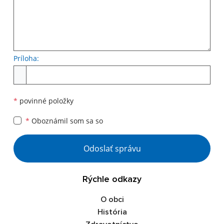
Príloha:
*
povinné položky
*
Oboznámil som sa so
Odoslať správu
Rýchle odkazy
O obci
História