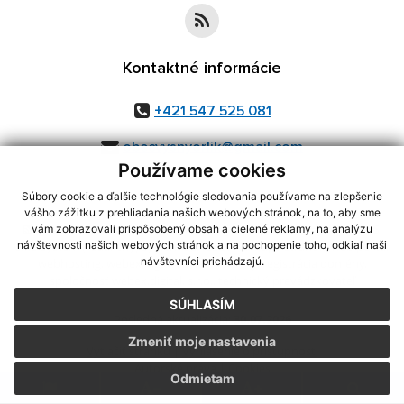
Kontaktné informácie
+421 547 525 081
obecvysnyorlik@gmail.com
Používame cookies
Súbory cookie a ďalšie technológie sledovania používame na zlepšenie
vášho zážitku z prehliadania našich webových stránok, na to, aby sme
využite možnosť získavania aktuálnych informácií s využitím RSS
,
vám zobrazovali prispôsobený obsah a cielené reklamy, na analýzu
CMS systém (redakčný) systém ECHELON 2,
Mapa stránok
,
web portál
,
návštevnosti našich webových stránok a na pochopenie toho, odkiaľ naši
návštevníci prichádzajú.
webhosting
,
webex.digital, s.r.o.
,
domény
,
registrácia domény
,
spoločnosť webex.digital, s.r.o.
,
technický prevádzkovateľ
SÚHLASÍM
Posledná aktualizácia:
30.07.2026
Zmeniť moje nastavenia
Vytlačiť stránku
|
Vyhlásenie o prístupnosti
Autorské práva
|
Cookies
Odmietam