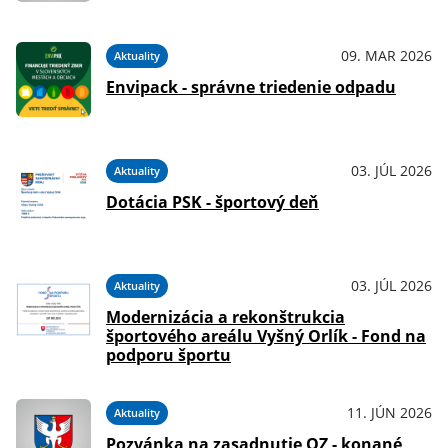
09. MAR 2026
Aktuality
Envipack - správne triedenie odpadu
03. JÚL 2026
Aktuality
Dotácia PSK - športový deň
03. JÚL 2026
Aktuality
Modernizácia a rekonštrukcia
športového areálu Vyšný Orlík - Fond na
podporu športu
11. JÚN 2026
Aktuality
Pozvánka na zasadnutie OZ - konané