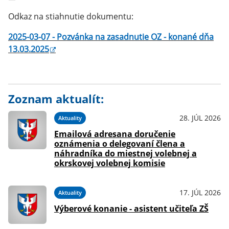
Odkaz na stiahnutie dokumentu:
2025-03-07 - Pozvánka na zasadnutie OZ - konané dňa
13.03.2025
Zoznam aktualít:
28. JÚL 2026
Aktuality
Emailová adresana doručenie
oznámenia o delegovaní člena a
náhradníka do miestnej volebnej a
okrskovej volebnej komisie
17. JÚL 2026
Aktuality
Výberové konanie - asistent učiteľa ZŠ