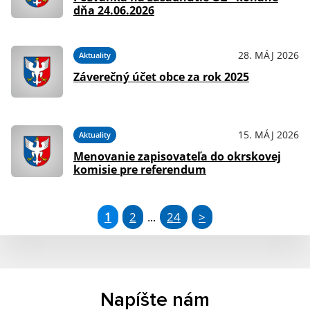
dňa 24.06.2026
28. MÁJ 2026
Aktuality
Záverečný účet obce za rok 2025
15. MÁJ 2026
Aktuality
Menovanie zapisovateľa do okrskovej
komisie pre referendum
1
2
24
>
...
Napíšte nám