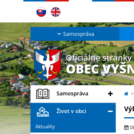
Samospráva
Oficiálne stránky
OBEC VYŠ
Samospráva
Výb
Život v obci
Aktuality
08