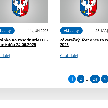
tuality
11. JÚN 2026
Aktuality
28. MÁJ
vánka na zasadnutie OZ -
Záverečný účet obce za r
ané dňa 24.06.2026
2025
ť ďalej
Čítať ďalej
1
2
24
>
...