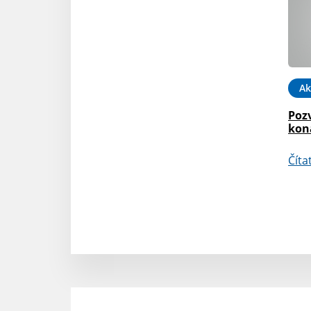
Ak
Poz
kon
Číta