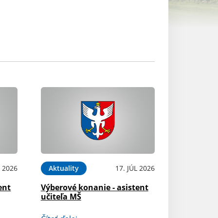
L 2026
Aktuality
17. JÚL 2026
ent
Výberové konanie - asistent
učiteľa MŠ