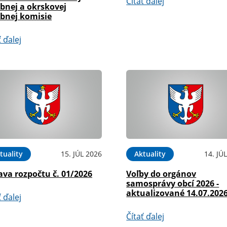
Čítať ďalej
bnej a okrskovej
ebnej komisie
ť ďalej
tuality
15. JÚL 2026
Aktuality
14. JÚ
ava rozpočtu č. 01/2026
Voľby do orgánov
samosprávy obcí 2026 -
aktualizované 14.07.202
ť ďalej
Čítať ďalej