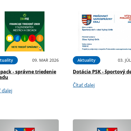
tuality
09. MAR 2026
Aktuality
03. JÚ
pack - správne triedenie
Dotácia PSK - športový d
adu
Čítať ďalej
ť ďalej