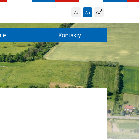
Aa
Aa
Aa
nie
Kontakty