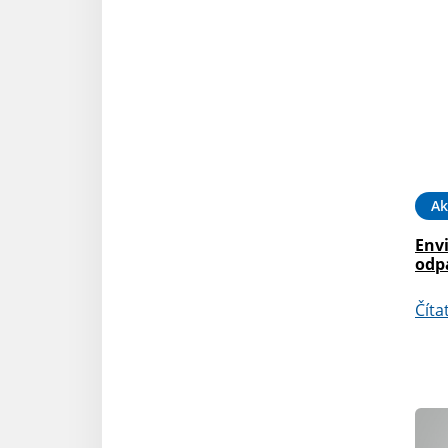
Ak
Envi
odp
Číta