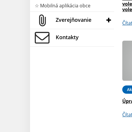
vole
☆ Mobilná aplikácia obce
vol
Zverejňovanie
Číta
Kontakty
Ak
Úpr
Číta