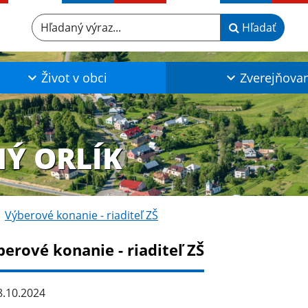
Hľadaný výraz...
Hľadať
Život v obci
Zverejňova
NÝ ORLÍK
Výberové konanie - riaditeľ ZŠ
erové konanie - riaditeľ ZŠ
.10.2024