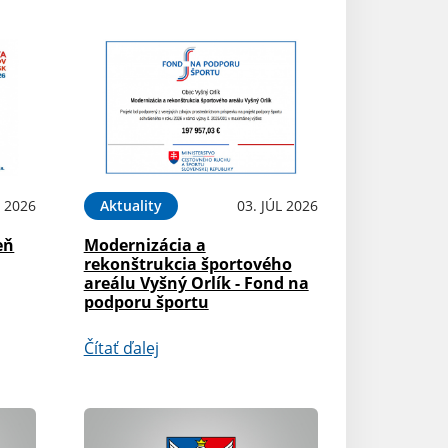
L 2026
Aktuality
03. JÚL 2026
eň
Modernizácia a
rekonštrukcia športového
areálu Vyšný Orlík - Fond na
podporu športu
Čítať ďalej