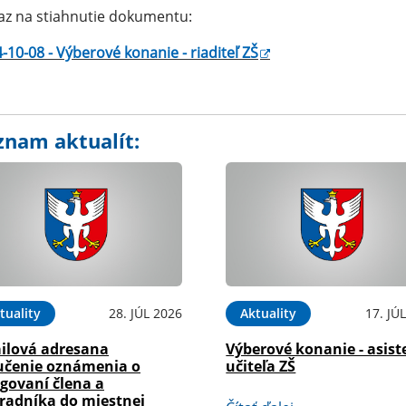
z na stiahnutie dokumentu:
-10-08 - Výberové konanie - riaditeľ ZŠ
znam aktualít:
tuality
28. JÚL 2026
Aktuality
17. JÚ
ilová adresana
Výberové konanie - asist
učenie oznámenia o
učiteľa ZŠ
govaní člena a
radníka do miestnej