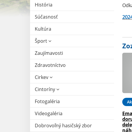
História
Odka
Súčasnosť
2024
Kultúra
Šport
Zo
Zaujímavosti
Zdravotníctvo
Cirkev
Cintoríny
Fotogaléria
Ak
Ema
Videogaléria
dor
dele
Dobrovoľný hasičský zbor
náh